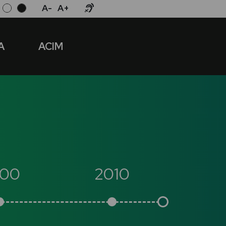
A-
A+
A
ACIM
00
2010