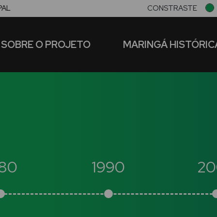
PAL
CONSTRASTE
SOBRE O PROJETO
MARINGÁ HISTÓRIC
980
1990
20