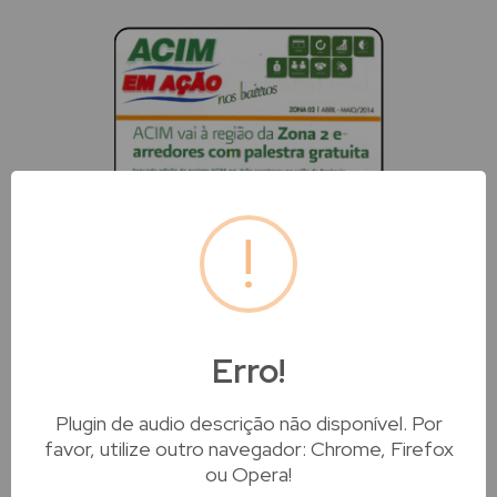
!
Erro!
Plugin de audio descrição não disponível. Por
Abril de 2014
favor, utilize outro navegador: Chrome, Firefox
Revista Acim Especiais v.05
ou Opera!
n.01