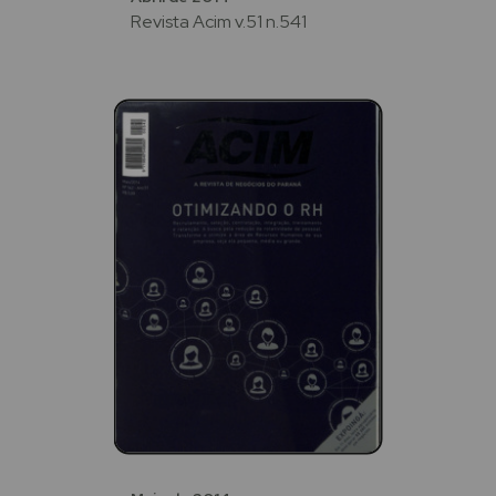
Revista Acim v.51 n.541