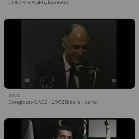
CODEM e ACIM (Japonês)
2002
Congresso CACB - 2002 Brasilia - parte 1